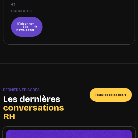
et
concrètes.
S'abonner
à la
newsletter
DERNIERS ÉPISODES
Tous les épisodes
Les dernières
conversations
RH