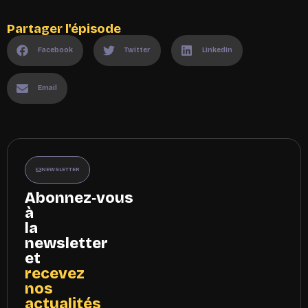
Partager l'épisode
Facebook
Twitter
LinkedIn
Email
NEWSLETTER
Abonnez‑vous
à
la
newsletter
et
recevez
nos
actualités