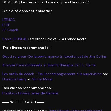
00:43:00 | Le coaching à distance : possible ou non ?
On a cité dans cet épisode :
L’EMCC
L’ICF
SF Coach
Sonia BRUNEAU
Directrice Paie et GTA France Keolis
Trois livres recommandés :
Good to great (De la performance à l’excellence) de Jim Collins
Analyse transactionnelle et psychothérapie de Eric Berne
Les outils du coach – De l’accompagnement à la supervision
par
Florence Lamy
et
Michel Moral
Des vidéos recommandées :
Hopitaux Universitaires de Geneve
▬▬ WE FEEL GOOD ▬▬
Découvrez We Feel Good ►
https://www.wefeelgoodrh.com/