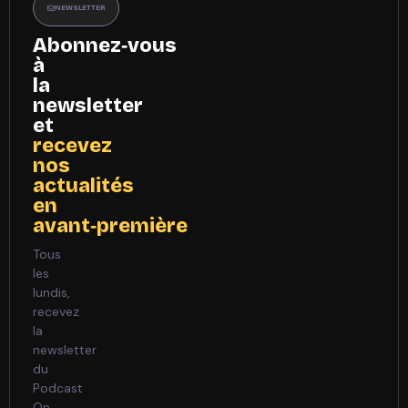
NEWSLETTER
Abonnez‑vous
à
la
newsletter
et
recevez
nos
actualités
en
avant‑première
Tous
les
lundis,
recevez
la
newsletter
du
Podcast
On