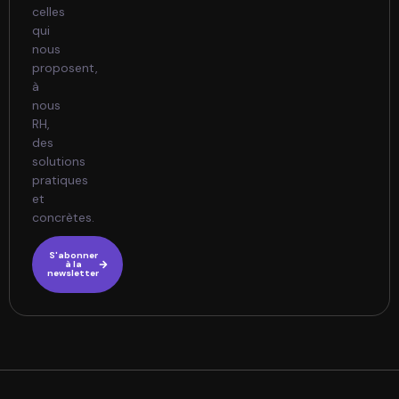
celles
qui
nous
proposent,
à
nous
RH,
des
solutions
pratiques
et
concrètes.
S'abonner
à la
newsletter