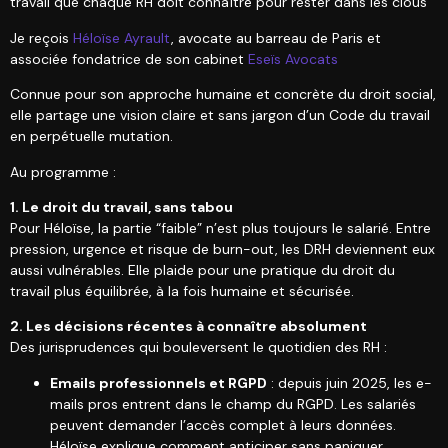
travail que chaque RH doit connaître pour rester dans les clous
Je reçois
Héloïse Ayrault
, avocate au barreau de Paris et
associée fondatrice de son cabinet
Eseïs Avocats
Connue pour son approche humaine et concrète du droit social,
elle partage une vision claire et sans jargon d’un Code du travail
en perpétuelle mutation.
Au programme :
1. Le droit du travail, sans tabou
Pour Héloïse, la partie “faible” n’est plus toujours le salarié. Entre
pression, urgence et risque de burn-out, les DRH deviennent eux
aussi vulnérables. Elle plaide pour une pratique du droit du
travail plus équilibrée, à la fois humaine et sécurisée.
2. Les décisions récentes à connaître absolument
Des jurisprudences qui bouleversent le quotidien des RH :
Emails professionnels et RGPD
: depuis juin 2025, les e-
mails pros entrent dans le champ du RGPD. Les salariés
peuvent demander l’accès complet à leurs données.
Héloïse explique comment anticiper sans paniquer.