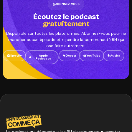
ABONNEZ-VOUS
Écoutez le podcast
gratuitement
Disponible sur toutes les plateformes. Abonnez-vous pour ne
manquer aucun épisode et rejoindre la communauté RH qui
ose faire autrement.
Spotify
Apple
Deezer
YouTube
Ausha
Podcasts
Le podcast qui déconstruit les RH classiques pour inventer