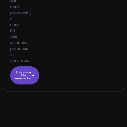
qui
nous
proposent,
à
nous
RH,
des
solutions
pratiques
et
concrètes.
S'abonner
à la
newsletter