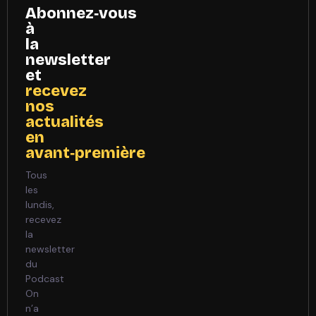
Abonnez‑vous
à
la
newsletter
et
recevez
nos
actualités
en
avant‑première
Tous
les
lundis,
recevez
la
newsletter
du
Podcast
On
n’a