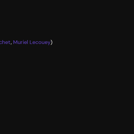
ichet
,
Muriel Lecouey
)