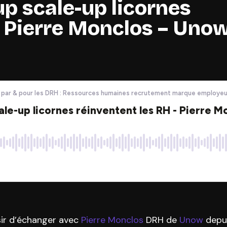
up scale-up licornes
– Pierre Monclos – Uno
isir d’échanger avec
Pierre Monclos
DRH de
Unow
depui