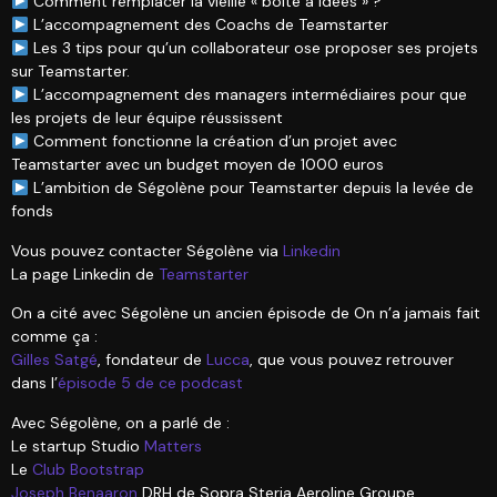
Comment remplacer la vieille « boite à idées » ?
L’accompagnement des Coachs de Teamstarter
Les 3 tips pour qu’un collaborateur ose proposer ses projets
sur Teamstarter.
L’accompagnement des managers intermédiaires pour que
les projets de leur équipe réussissent
Comment fonctionne la création d’un projet avec
Teamstarter avec un budget moyen de 1000 euros
L’ambition de Ségolène pour Teamstarter depuis la levée de
fonds
Vous pouvez contacter Ségolène via
Linkedin
La page Linkedin de
Teamstarter
On a cité avec Ségolène un ancien épisode de On n’a jamais fait
comme ça :
Gilles Satgé
, fondateur de
Lucca
, que vous pouvez retrouver
dans l’
épisode 5 de ce podcast
Avec Ségolène, on a parlé de :
Le startup Studio
Matters
Le
Club Bootstrap
Joseph Benaaron
DRH de Sopra Steria Aeroline Groupe