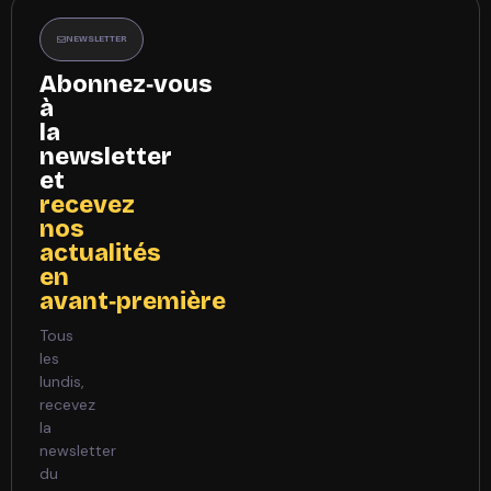
NEWSLETTER
Abonnez‑vous
à
la
newsletter
et
recevez
nos
actualités
en
avant‑première
Tous
les
lundis,
recevez
la
newsletter
du