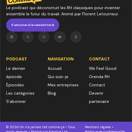
Le podcast qui déconstruit les RH classiques pour inventer
ensemble le futur du travail. Animé par Florent Letourneur.
S'abonner à la newsletter
PODCAST
NAVIGATION
CONTACT
Le dernier
Accueil
We Feel Good
épisode
Qui suis-je
Orenda RH
Épisodes
Mes entreprises
Contact
Les catégories
Blog
Devenir
S’abonner
partenaire
© 2026 On n’a jamais fait comme ça • Tous
Mentions Légales
•
droits réservés • Réalisé par
Kreative Lab
Politique de confidentialité