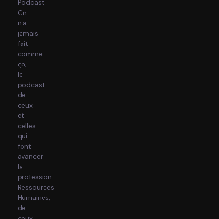
Podcast
On
n’a
jamais
fait
comme
ça,
le
podcast
de
ceux
et
celles
qui
font
avancer
la
profession
Ressources
Humaines,
de
ceux