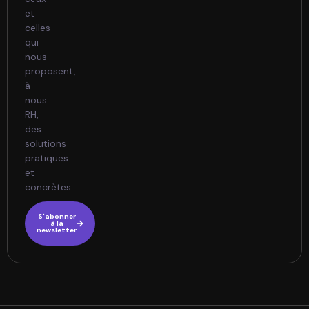
et
celles
qui
nous
proposent,
à
nous
RH,
des
solutions
pratiques
et
concrètes.
S'abonner
à la
newsletter