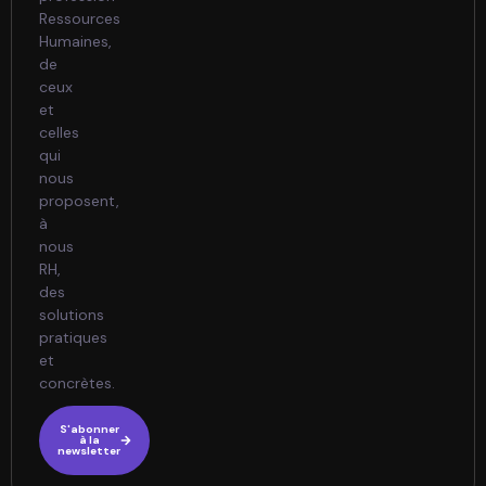
Ressources
Humaines,
de
ceux
et
celles
qui
nous
proposent,
à
nous
RH,
des
solutions
pratiques
et
concrètes.
S'abonner
à la
newsletter