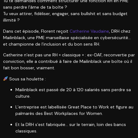
Tu te demandes comment structurer une fonction RH en PME
sans perdre l’âme de ta boîte ?
Tu veux attirer, fidéliser, engager, sans bullshit et sans budget
illimité ?
Dans cet épisode, Florent reçoit
Catherine Vaudaine
, DRH chez
Mailinblack, une PME marseillaise spécialisée en cybersécurité…
et championne de l’inclusion et du bon sens RH.
Catherine n’est pas une RH « classique » : ex-DAF, reconvertie par
conviction, elle a contribué à faire de Mailinblack une boîte où il
fait bon bosser, vraiment.
Sous sa houlette :
Mailinblack est passé de 20 à 120 salariés sans perdre sa
culture.
L’entreprise est labellisée Great Place to Work et figure au
palmarès des Best Workplaces for Women.
Et la DRH s’est fabriquée… sur le terrain, loin des bancs
classiques.