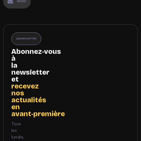
Email
NEWSLETTER
Abonnez‑vous
à
la
newsletter
et
recevez
nos
actualités
en
avant‑première
Tous
les
lundis,