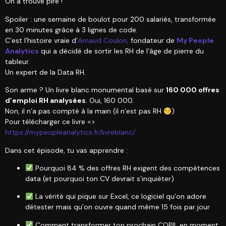
On a trouvé pire !
Spoiler : une semaine de boulot pour 200 salariés, transformée
en 30 minutes grâce à 3 lignes de code.
C’est l’histoire vraie d’
Arnaud Coulon,
fondateur de
My People
Analytics
qui a décidé de sortir les RH de l’âge de pierre du
tableur.
Un expert de la Data RH.
Son arme ? Un livre blanc monumental basé sur
160 000 offres
d’emploi RH analysées
. Oui, 160 000.
Non, il n’a pas compté à la main (il n’est pas RH
)
Pour télécharger ce livre =>
https://mypeopleanalytics.fr/livreblanc/
Dans cet épisode, tu vas apprendre :
Pourquoi 84 % des offres RH exigent des compétences
data (et pourquoi ton CV devrait s’inquiéter)
La vérité qui pique sur Excel, ce logiciel qu’on adore
détester mais qu’on ouvre quand même 15 fois par jour
Comment transformer ton prochain COPIL en moment