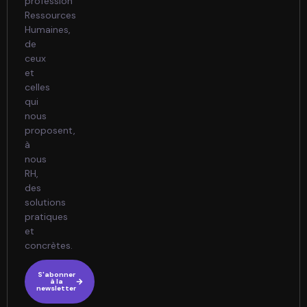
profession
Ressources
Humaines,
de
ceux
et
celles
qui
nous
proposent,
à
nous
RH,
des
solutions
pratiques
et
concrètes.
S'abonner
à la
newsletter