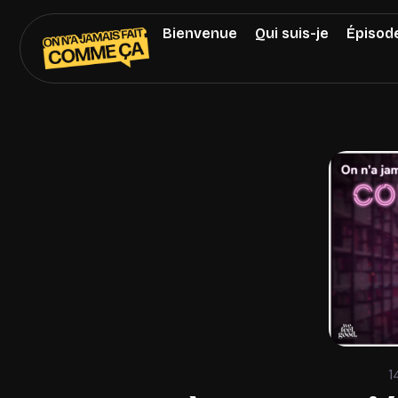
Bienvenue
Qui suis-je
Épisod
1