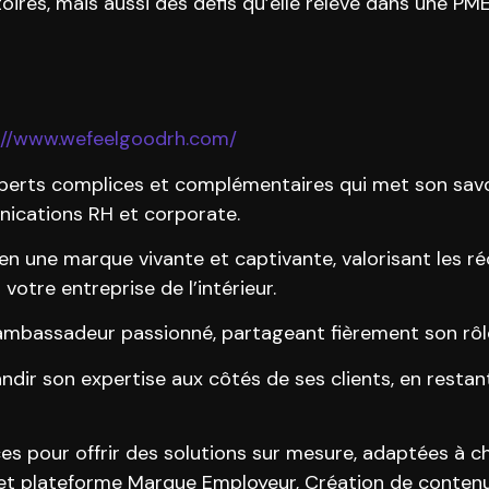
oires, mais aussi des défis qu’elle relève dans une PM
://www.wefeelgoodrh.com/
erts complices et complémentaires qui met son savoi
ications RH et corporate.
n une marque vivante et captivante, valorisant les ré
votre entreprise de l’intérieur.
ambassadeur passionné, partageant fièrement son rôl
dir son expertise aux côtés de ses clients, en restant f
 pour offrir des solutions sur mesure, adaptées à ch
g et plateforme Marque Employeur, Création de conten