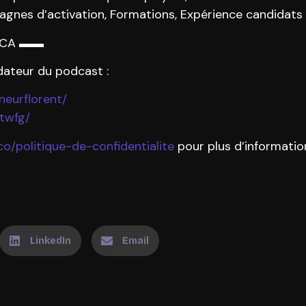
es d’activation, Formations, Expérience candidats e
E CA ▬▬
dateur du podcast :
neurflorent/
twfg/
co/politique-de-confidentialite
pour plus d’informatio
LinkedIn
Email