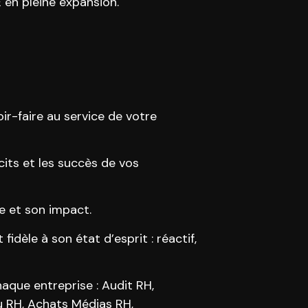
E en pleine expansion.
r-faire au service de votre
cits et les succès de vos
e et son impact.
idèle à son état d’esprit : réactif,
aque entreprise : Audit RH,
u RH, Achats Médias RH,