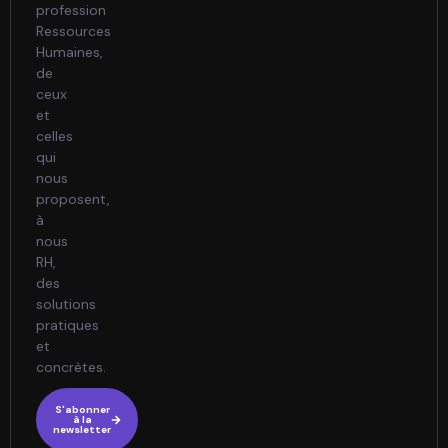
profession
Ressources
Humaines,
de
ceux
et
celles
qui
nous
proposent,
à
nous
RH,
des
solutions
pratiques
et
concrètes.
S'abonner
à la
newsletter