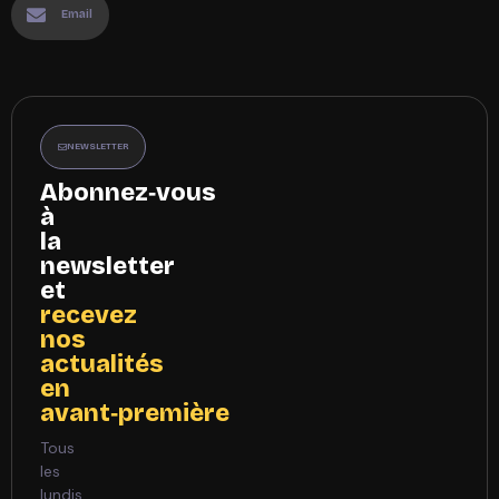
Email
NEWSLETTER
Abonnez‑vous
à
la
newsletter
et
recevez
nos
actualités
en
avant‑première
Tous
les
lundis,