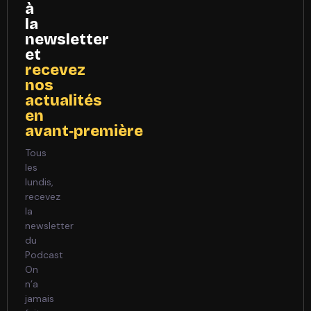
à
la
newsletter
et
recevez
nos
actualités
en
avant‑première
Tous
les
lundis,
recevez
la
newsletter
du
Podcast
On
n’a
jamais