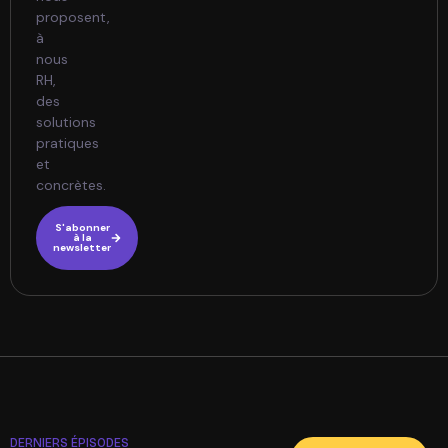
proposent,
à
nous
RH,
des
solutions
pratiques
et
concrètes.
S'abonner
à la
newsletter
DERNIERS ÉPISODES