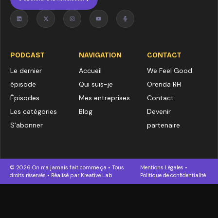
PODCAST
NAVIGATION
CONTACT
Le dernier
Accueil
We Feel Good
épisode
Qui suis-je
Orenda RH
Épisodes
Mes entreprises
Contact
Les catégories
Blog
Devenir
S’abonner
partenaire
© 2026 On n’a jamais fait comme ça • Tous
Mentions Légales
•
droits réservés • Réalisé par
Kreative Lab
Politique de confidentialité