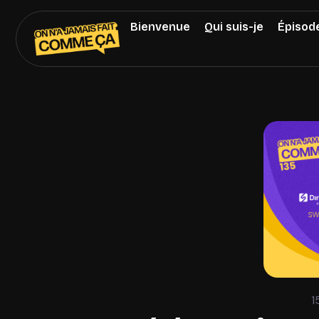
Bienvenue
Qui suis-je
Épisod
1