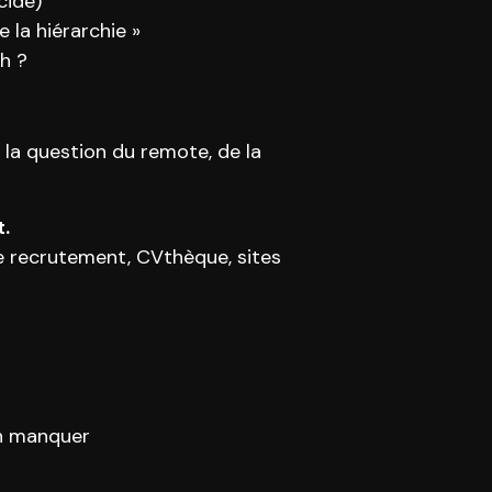
cidé)
 la hiérarchie »
h ?
 la question du remote, de la
t.
e recrutement, CVthèque, sites
en manquer