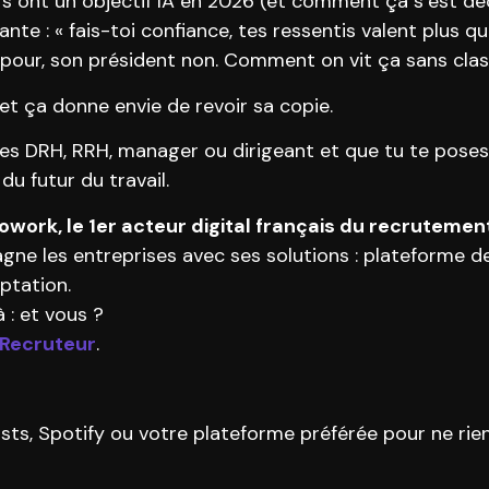
s ont un objectif IA en 2026 (et comment ça s’est dé
e : « fais-toi confiance, tes ressentis valent plus que
t pour, son président non. Comment on vit ça sans clas
, et ça donne envie de revoir sa copie.
u es DRH, RRH, manager ou dirigeant et que tu te poses
du futur du travail.
work, le 1er acteur digital français du recrutemen
ne les entreprises avec ses solutions : plateforme d
ptation.
 : et vous ?
 Recruteur
.
s, Spotify ou votre plateforme préférée pour ne ri