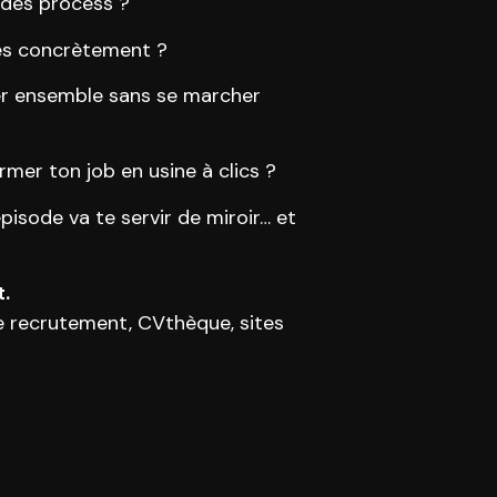
 des process ?
très concrètement ?
er ensemble sans se marcher
rmer ton job en usine à clics ?
pisode va te servir de miroir… et
t.
e recrutement, CVthèque, sites