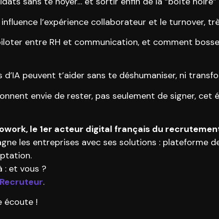
ts sans te noyer… et sortir enfin de la “boîte noire”
 influence l’expérience collaborateur et le turnover, 
 piloter entre RH et communication, et comment boss
s d’IA peuvent t’aider sans te déshumaniser, ni transfo
nnent envie de rester, pas seulement de signer, cet é
work, le 1er acteur digital français du recrutemen
ne les entreprises avec ses solutions : plateforme d
ptation.
 : et vous ?
 Recruteur
.
 écoute !