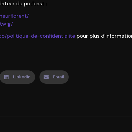
dateur du podcast :
neurflorent/
twfg/
co/politique-de-confidentialite
pour plus d’informatio
LinkedIn
Email