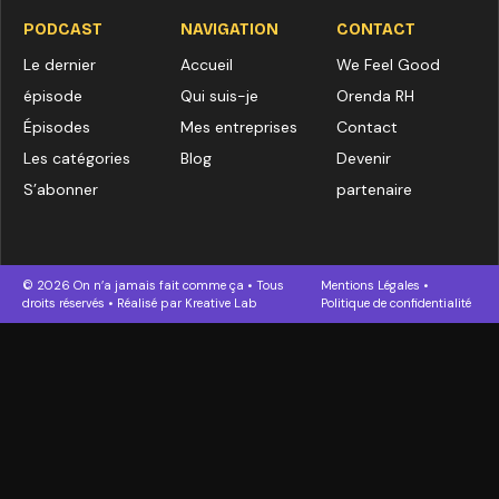
PODCAST
NAVIGATION
CONTACT
Le dernier
Accueil
We Feel Good
épisode
Qui suis-je
Orenda RH
Épisodes
Mes entreprises
Contact
Les catégories
Blog
Devenir
S’abonner
partenaire
© 2026 On n’a jamais fait comme ça • Tous
Mentions Légales
•
droits réservés • Réalisé par
Kreative Lab
Politique de confidentialité