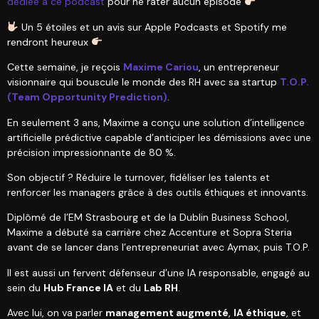
dédiée à ce podcast
pour ne rater aucun épisode
Un 5 étoiles et un avis sur Apple Podcasts et Spotify me
rendront heureux
Cette semaine, je reçois
Maxime Cariou
, un entrepreneur
visionnaire qui bouscule le monde des RH avec sa startup
T.O.P.
(Team Opportunity Prediction)
.
En seulement 3 ans, Maxime a conçu une solution d’intelligence
artificielle prédictive capable d’anticiper les démissions avec une
précision impressionnante de 80 %.
Son objectif ? Réduire le turnover, fidéliser les talents et
renforcer les managers grâce à des outils éthiques et innovants.
Diplômé de l’EM Strasbourg et de la Dublin Business School,
Maxime a débuté sa carrière chez Accenture et Sopra Steria
avant de se lancer dans l’entrepreneuriat avec Aymax, puis T.O.P.
Il est aussi un fervent défenseur d’une IA responsable, engagé au
sein du
Hub France IA
et du
Lab RH
.
Avec lui, on va parler
management augmenté
,
IA éthique
, et