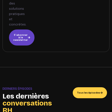
des
solutions
pratiques
et
concrètes.
S'abonner
à la
newsletter
DERNIERS ÉPISODES
Tous les épisodes
Les dernières
conversations
RH