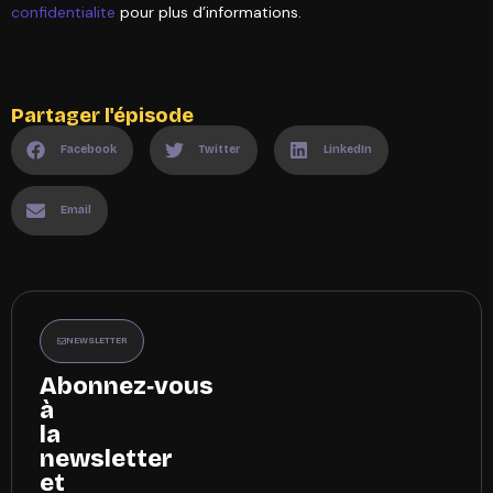
confidentialite
pour plus d’informations.
Partager l'épisode
Facebook
Twitter
LinkedIn
Email
NEWSLETTER
Abonnez‑vous
à
la
newsletter
et